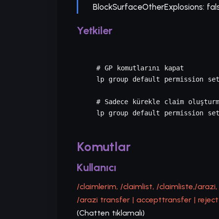
BlockSurfaceOtherExplosions: fal
Yetkiler
# GP komutlarını kapat

lp group default permission set
# Sadece kürekle claim oluşturm
lp group default permission set
Komutlar
Kullanıcı
/claimlerim, /claimlist, /claimliste,/arazi,
/arazi transfer | accepttransfer | rejec
(Chatten tıklamalı)