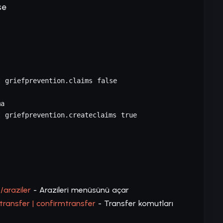
se
 griefprevention.claims false

a

 griefprevention.createclaims true
 /araziler
- Arazileri menüsünü açar
ttransfer | confirmtransfer
- Transfer komutları