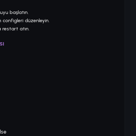
uyu başlatın.
n configleri düzenleyin.
 restart atın.
sı
lse