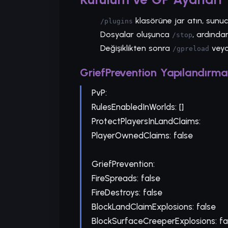
klasörüne jar atın, sunuc
/plugins
Dosyalar oluşunca
, ardında
/stop
Değişiklikten sonra
veya
/gpreload
GriefPrevention Yapılandırma
PvP:
RulesEnabledInWorlds: []
ProtectPlayersInLandClaims:
PlayerOwnedClaims: false
GriefPrevention:
FireSpreads: false
FireDestroys: false
BlockLandClaimExplosions: false
BlockSurfaceCreeperExplosions: fa