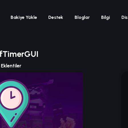
Bakiye Yükle
Destek
Bloglar
Bilgi
Di
efTimerGUI
Eklentiler