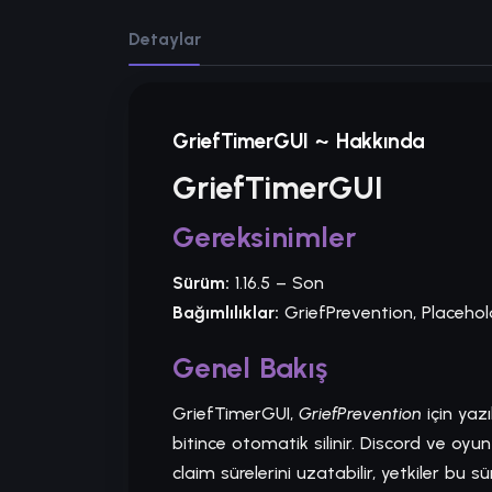
Detaylar
GriefTimerGUI ~ Hakkında
GriefTimerGUI
Gereksinimler
Sürüm:
1.16.5 – Son
Bağımlılıklar:
GriefPrevention, Placehol
Genel Bakış
GriefTimerGUI,
GriefPrevention
için yazı
bitince otomatik silinir. Discord ve oyun 
claim sürelerini uzatabilir, yetkiler bu süre