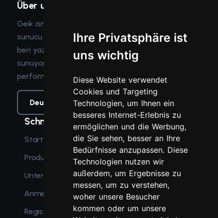
Über uns
Geik ismiyle bilindiğim bu piyasaya, 2016 yılında
Ihre Privatsphäre ist
sunucu açarak başladığım bu yolda 2018 yılından
beri yazılım ve minecraft içerikleri alanında hizmet
uns wichtig
sunuyorum. Sunduğum hizmetler güç,
performans, güvenlik ve optimizasyon içeriyor.
Diese Website verwendet
Cookies und Targeting
Deutsch
TL
Technologien, um Ihnen ein
besseres Internet-Erlebnis zu
Schnelle Links
ermöglichen und die Werbung,
die Sie sehen, besser an Ihre
Startseite
Bedürfnisse anzupassen. Diese
Produkte
Technologien nutzen wir
außerdem, um Ergebnisse zu
Unterstützt
messen, um zu verstehen,
Anmeldung
woher unsere Besucher
kommen oder um unsere
Registrieren