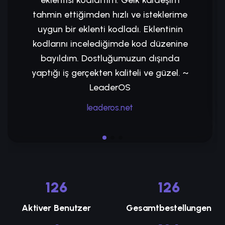
tahmin ettiğimden hızlı ve isteklerime
uygun bir eklenti kodladı. Eklentinin
kodlarını incelediğimde kod düzenine
bayıldım. Dostluğumuzun dışında
yaptığı iş gerçekten kaliteli ve güzel. ~
LeaderOS
leaderos.net
143
143
Aktiver Benutzer
Gesamtbestellungen