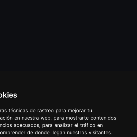
Redes sociales
okies
Discordia
ben@geik.xyz
as técnicas de rastreo para mejorar tu
ación en nuestra web, para mostrarte contenidos
ncios adecuados, para analizar el tráfico en
omprender de donde llegan nuestros visitantes.