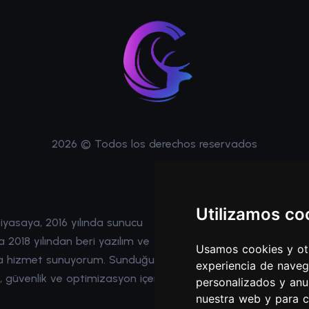
2026 © Todos los derechos reservados
Enlaces rápidos
Utilizamos co
piyasaya, 2016 yılında sunucu
Inicio
 2018 yılından beri yazılım ve
Productos
Usamos cookies y otr
ında hizmet sunuyorum. Sunduğum
experiencia de naveg
Soportes
 güvenlik ve optimizasyon içeriyor.
personalizados y anu
nuestra web y para c
Iniciar sesión